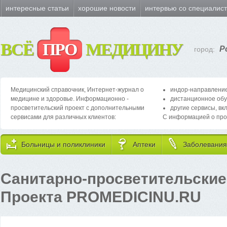
интересные статьи
хорошие новости
интервью со специалис
ВСЁ
ПРО
МЕДИЦИНУ
Р
город:
Медицинский справочник, Интернет-журнал о
индор-направление
медицине и здоровье. Информационно -
дистанционное обу
просветительский проект с дополнительными
другие сервисы, вк
сервисами для различных клиентов:
С информацией о про
Больницы и поликлиники
Аптеки
Заболевания
Санитарно-просветительские
Проекта PROMEDICINU.RU