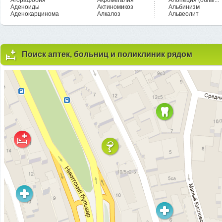
Агорафобия
Акромегалия
Алопеция (облы...
Аденоиды
Актиномикоз
Альбинизм
Аденокарцинома
Алкалоз
Альвеолит
Поиск аптек, больниц и поликлиник рядом