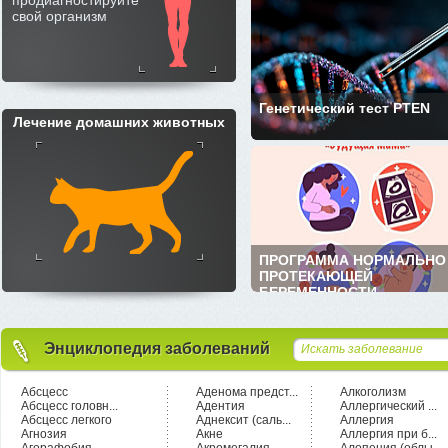
продиагностируйте
свой организм
Генетический тест PTEN
Лечение домашних животных
ПРОГРАММА НОРМАЛЬНО
ПРОТЕКАЮЩЕЙ
БЕРЕМЕННОСТИ ...
Энциклопедия заболеваний
Абсцесс
Аденома предст...
Алкоголизм
Абсцесс головн...
Адентия
Аллергический ...
Абсцесс легкого
Аднексит (саль...
Аллергия
Агнозия
Акне
Аллергия при б...