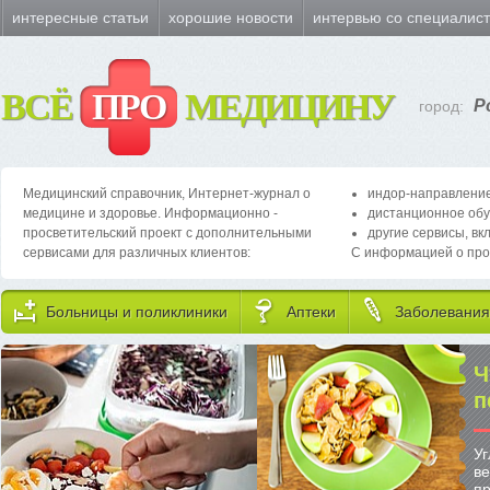
интересные статьи
хорошие новости
интервью со специалис
ВСЁ
ПРО
МЕДИЦИНУ
Р
город:
Медицинский справочник, Интернет-журнал о
индор-направление
медицине и здоровье. Информационно -
дистанционное обу
просветительский проект с дополнительными
другие сервисы, вк
сервисами для различных клиентов:
С информацией о про
Больницы и поликлиники
Аптеки
Заболевания
1
к
Е
по