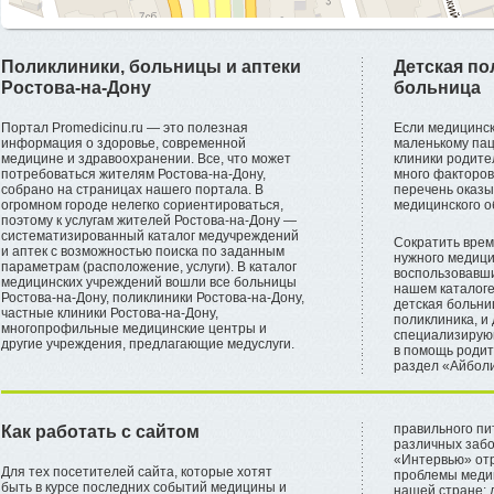
Поликлиники, больницы и аптеки
Детская по
Ростова-на-Дону
больница
Портал Promedicinu.ru — это полезная
Если медицинс
информация о здоровье, современной
маленькому пац
медицине и здравоохранении. Все, что может
клиники родите
потребоваться жителям Ростова-на-Дону,
много факторов
собрано на страницах нашего портала. В
перечень оказы
огромном городе нелегко сориентироваться,
медицинского о
поэтому к услугам жителей Ростова-на-Дону —
систематизированный каталог медучреждений
Сократить врем
и аптек с возможностью поиска по заданным
нужного медици
параметрам (расположение, услуги). В каталог
воспользовавши
медицинских учреждений вошли все больницы
нашем каталог
Ростова-на-Дону, поликлиники Ростова-на-Дону,
детская больни
частные клиники Ростова-на-Дону,
поликлиника, и
многопрофильные медицинские центры и
специализирующ
другие учреждения, предлагающие медуслуги.
в помощь родит
раздел «Айболи
правильного пи
Как работать с сайтом
различных забо
«Интервью» отр
Для тех посетителей сайта, которые хотят
проблемы меди
быть в курсе последних событий медицины и
нашей стране: 