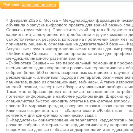
Рубрика:
Хорошие новости
4 февраля 2026 г., Москва – Международная фармацевтическа
объявила о запуске цифрового проекта для врачей разных спе
Сервье» (myservier.ru). Просветительский портал объединяет в 
кардиологии, эндокринологии, флебологии и других смежных ди
самостоятельных ресурсов, которые на протяжении семи лет п
принимать решения, основанные на доказательной базе — «Ка
Актуальные научно-информационные материалы данных ресур
«Библиотеку Сервье» — единое пространство как для профильно
междисциплинарного развития врачей.
«Библиотека Сервье» — это персональный помощник в профес
специалистов здравоохранения различных терапевтических обл
собрано более 500 специализированных материалов: научные и
рекомендации, алгоритмы подбора препаратов, различные аспе
пациентов, видео из операционных, вебинары. А также авторск
мнений: лекции, экспертные обзоры и уникальные разборы клин
Такое многообразие форматов отвечает современным потребно
полезной информации в наиболее удобном виде. Широкий круг
специалистам быстро находить ответы на конкретные вопросы, 
новостей и мировых трендов, совершенствовать свою ежедневн
Ключевые секции портала — «Кардиотека» и «Флеботека» — н
контентом для конкретных клинических задач:
 «Кардиотека» ориентирована на терапевтов, кардиологов и э
разделе собраны материалы по кардиологическому направлен
современные данные в области эндокринологии и междисципл