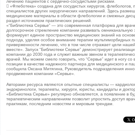
лечению пациентов с сердечно-сосудистыми рисками.
 «Флеботека» создана для сосудистых хирургов, флебологов, 
специалистов других хирургических направлений. Здесь разме
медицинские материалы в области флебологии и смежных дисц
раздел источником практических решений.
«“Библиотека Сервье” — это современная платформа для вра
долгосрочное стремление компании развивать омниканальную 
формирует единое пространство медицинских знаний на осно
подхода, уделяя особое внимание терапии мультиморбидных п
приверженности лечению, что в том числе отражает цели наш
вместе». Запуск “Библиотеки Сервье” демонстрирует реализаци
компании до 2030 года и служит важным звеном в терапевтич
врачей. Мы можем смело говорить, что “Сервье” идет в ногу со
позиции в качестве надежного партнера для медицинского и па
сообщила Оксана Митягина, Руководитель подразделения инн
продвижения компании «Сервье».
Авторами ресурса являются опытные специалисты — кардиолог
эндокринологи, терапевты, хирурги, юристы, кандидаты и докто
«Библиотека Сервье» регулярно обновляется, а появление в б
терапевтическим направлениям позволит упростить доступ вра
практикам, последним новостям и мировым трендам.