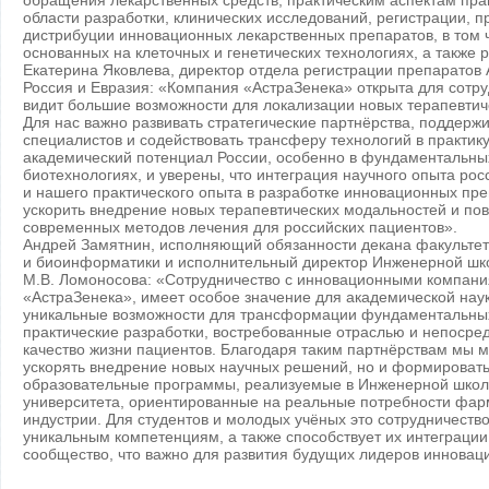
обращения лекарственных средств, практическим аспектам пр
области разработки, клинических исследований, регистрации, п
дистрибуции инновационных лекарственных препаратов, в том 
основанных на клеточных и генетических технологиях, а также
Екатерина Яковлева, директор отдела регистрации препаратов 
Россия и Евразия: «Компания «АстраЗенека» открыта для сотру
видит большие возможности для локализации новых терапевтич
Для нас важно развивать стратегические партнёрства, поддерж
специалистов и содействовать трансферу технологий в практик
академический потенциал России, особенно в фундаментальны
биотехнологиях, и уверены, что интеграция научного опыта рос
и нашего практического опыта в разработке инновационных пре
ускорить внедрение новых терапевтических модальностей и пов
современных методов лечения для российских пациентов».
Андрей Замятнин, исполняющий обязанности декана факульте
и биоинформатики и исполнительный директор Инженерной ш
М.В. Ломоносова: «Сотрудничество с инновационными компания
«АстраЗенека», имеет особое значение для академической наук
уникальные возможности для трансформации фундаментальных
практические разработки, востребованные отраслью и непоср
качество жизни пациентов. Благодаря таким партнёрствам мы 
ускорять внедрение новых научных решений, но и формироват
образовательные программы, реализуемые в Инженерной школ
университета, ориентированные на реальные потребности фар
индустрии. Для студентов и молодых учёных это сотрудничество
уникальным компетенциям, а также способствует их интеграци
сообщество, что важно для развития будущих лидеров иннова