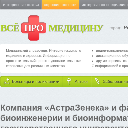
интересные статьи
хорошие новости
интервью со специалис
ВСЁ
ПРО
МЕДИЦИНУ
Р
город:
Медицинский справочник, Интернет-журнал о
индор-направление
медицине и здоровье. Информационно -
дистанционное обу
просветительский проект с дополнительными
другие сервисы, вк
сервисами для различных клиентов:
С информацией о про
Больницы и поликлиники
Аптеки
Заболевания
Компания «АстраЗенека» и ф
биоинженерии и биоинформа