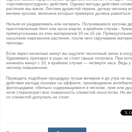
«противопростудное» действие. Однако методы действия схожи,
растение мы взяли. Листики душистой герани, дольку чеснока 
мелкие кусочки, величина которых примерно должна равняться
Нельзя их раздавливать или натирать. Получившиеся кусочки 
приготовленные бинт или кусок марли, в крайнем случае - бум
прямоугольника из этих материалов 10 на 15 см. Прямоугольни
насыпаем нарезанное растение, после чего скручиваем матери
проходы.
Если через несколько минут вы ощутите чесночный запах в носу
Удерживать препарат в ушах не стоит свыше получаса. При исп
начинать минут с 10, в крайнем случае — четверти часа. Ведь у
чесноку повышенная.
Проводить подобную процедуру лучше вечером и до утра не вы
действия метода основан на эффекте, производимом антибак
фитонцидами, обильно содержащимися в чесноке, луке или душ
ночи стерилизуют всю поверхность слизистой носоглотки. Но во
со слизистой допускать не стоит.