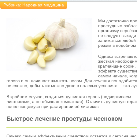
Рубрика:
Народная медицина
Мы достаточно пр
простудным заболе
организму серьёзн
не следует выходит
заниматься любой 
режим в подобном
Однако встречаютс
жесткая необходим
кратчайшие сроки.
эффекта существую
самом начале, когд
голова и он начинает шмыгать носом. Для лечения понадобится
не сложно, добыть их можно даже в полевых условиях — это лук
В крайнем случае, сгодиться душистая герань (подчеркиваем 
листочками, а не обычная комнатная). Отличить душистую гера
появляющемуся при растирании её листиков.
Быстрое лечение простуды чесноком
Однако самым эффективным средством остается и сегодня чес