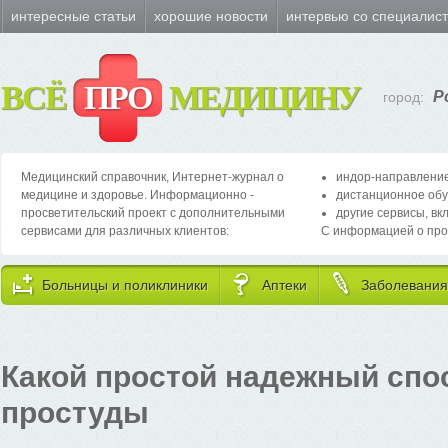
интересные статьи
хорошие новости
интервью со специалис
ВСЁ
ПРО
МЕДИЦИНУ
Р
город:
Медицинский справочник, Интернет-журнал о
индор-направление
медицине и здоровье. Информационно -
дистанционное обу
просветительский проект с дополнительными
другие сервисы, вк
сервисами для различных клиентов:
С информацией о про
Больницы и поликлиники
Аптеки
Заболевания
Какой простой надежный спо
простуды