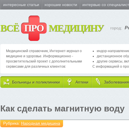
интересные статьи
хорошие новости
интервью со специалис
ВСЁ
ПРО
МЕДИЦИНУ
Р
город:
Медицинский справочник, Интернет-журнал о
индор-направление
медицине и здоровье. Информационно -
дистанционное обу
просветительский проект с дополнительными
другие сервисы, вк
сервисами для различных клиентов:
С информацией о про
Больницы и поликлиники
Аптеки
Заболевания
Как сделать магнитную воду
Рубрика:
Народная медицина